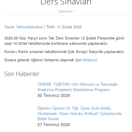
Ders Sınavları
Haberler
Yazar:
ilahiyatfakultesi
| Tarih: 11 Şubat 2026
2025-26 Güz Yarıyıl sonu Tek Ders Sınavları 12 Şubat Perşembe günü
saat 10.00'da fakültemizde konferans salonunda yapılacaktır.
Kur'an-ı Kerim sınavları fakültemizde Çok Amaçlı Salon'da yapılacaktır.
Sınava girecek öğrenci listesine ulaşmak için
tıklayınız.
Son Haberler
TEBRİK -TÜBİTAK 1001 Bilimsel ve Teknolojik
Araştırma Projelerini Destekleme Programı
30 Temmuz 2026
Öğretim Üyemiz Dr. Öğr. Üyesi Şule Güldü,
Uluslararası “İslam Hukuku Külliyatı” Çalıştayında
Bildiri Sundu
27 Temmuz 2026