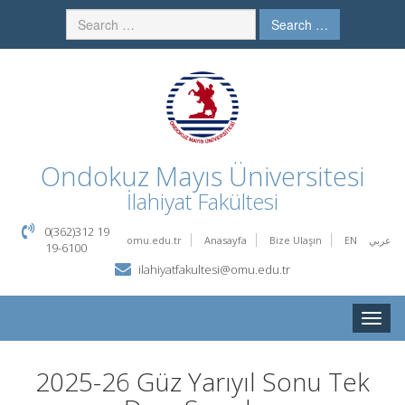
Search …
Ondokuz Mayıs Üniversitesi
İlahiyat Fakültesi
0(362)312 19
omu.edu.tr
Anasayfa
Bize Ulaşın
EN
عربي
19-6100
ilahiyatfakultesi@omu.edu.tr
Toggle
naviga
2025-26 Güz Yarıyıl Sonu Tek