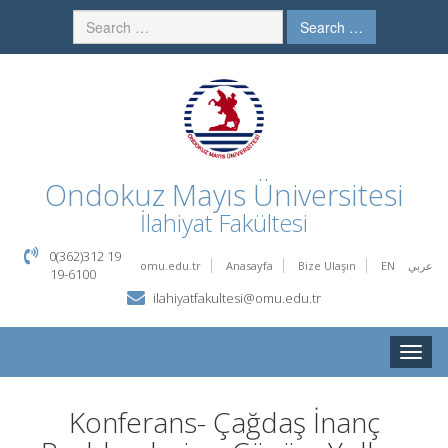
Search …
Ondokuz Mayıs Üniversitesi
İlahiyat Fakültesi
0(362)312 19
omu.edu.tr
Anasayfa
Bize Ulaşın
EN
عربي
19-6100
ilahiyatfakultesi@omu.edu.tr
Toggle
naviga
Konferans- Çağdaş İnanç