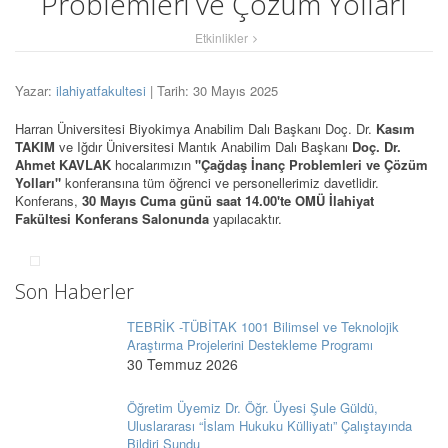
Problemleri ve Çözüm Yolları
Etkinlikler
Yazar:
ilahiyatfakultesi
| Tarih: 30 Mayıs 2025
Harran Üniversitesi Biyokimya Anabilim Dalı Başkanı Doç. Dr.
Kasım
TAKIM
ve Iğdır Üniversitesi Mantık Anabilim Dalı Başkanı
Doç. Dr.
Ahmet KAVLAK
hocalarımızın
"Çağdaş İnanç Problemleri ve Çözüm
Yolları"
konferansına tüm öğrenci ve personellerimiz davetlidir.
Konferans,
30 Mayıs Cuma günü saat 14.00'te OMÜ İlahiyat
Fakültesi Konferans Salonunda
yapılacaktır.
Son Haberler
TEBRİK -TÜBİTAK 1001 Bilimsel ve Teknolojik
Araştırma Projelerini Destekleme Programı
30 Temmuz 2026
Öğretim Üyemiz Dr. Öğr. Üyesi Şule Güldü,
Uluslararası “İslam Hukuku Külliyatı” Çalıştayında
Bildiri Sundu