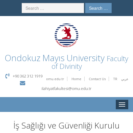
Search …
Ondokuz Mayıs University
Faculty
of Divinity
+90 362 312 1919
omu.edu.tr
Home
Contact Us
TR
عربي
ilahiyatfakultesi@omu.edu.tr
Toggle
naviga
İş Sağlığı ve Güvenliği Kurulu