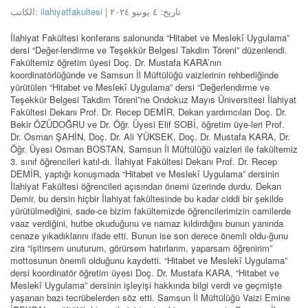
الكاتب:
ilahiyatfakultesi
| تاريخ: ٤ يونيو ٢٠٢٤
İlahiyat Fakültesi konferans salonunda “Hitabet ve Meslekî Uygulama”
dersi “Değer-lendirme ve Teşekkür Belgesi Takdim Töreni” düzenlendi.
Fakültemiz öğretim üyesi Doç. Dr. Mustafa KARA’nın
koordinatörlüğünde ve Samsun İl Müftülüğü vaizlerinin rehberliğinde
yürütülen “Hitabet ve Meslekî Uygulama” dersi “Değerlendirme ve
Teşekkür Belgesi Takdim Töreni”ne Ondokuz Mayıs Üniversitesi İlahiyat
Fakültesi Dekanı Prof. Dr. Recep DEMİR, Dekan yardımcıları Doç. Dr.
Bekir ÖZÜDOĞRU ve Dr. Öğr. Üyesi Elif SOBİ, öğretim üye-leri Prof.
Dr. Osman ŞAHİN, Doç. Dr. Ali YÜKSEK, Doç. Dr. Mustafa KARA, Dr.
Öğr. Üyesi Osman BOSTAN, Samsun İl Müftülüğü vaizleri ile fakültemiz
3. sınıf öğrencileri katıl-dı. İlahiyat Fakültesi Dekanı Prof. Dr. Recep
DEMİR, yaptığı konuşmada “Hitabet ve Meslekî Uygulama” dersinin
İlahiyat Fakültesi öğrencileri açısından önemi üzerinde durdu. Dekan
Demir, bu dersin hiçbir İlahiyat fakültesinde bu kadar ciddi bir şekilde
yürütülmediğini, sade-ce bizim fakültemizde öğrencilerimizin camilerde
vaaz verdiğini, hutbe okuduğunu ve namaz kıldırdığını bunun yanında
cenaze yıkadıklarını ifade etti. Bunun ise son derece önemli oldu-ğunu
zira “işitirsem unuturum, görürsem hatırlarım, yaparsam öğrenirim”
mottosunun önemli olduğunu kaydetti. “Hitabet ve Meslekî Uygulama”
dersi koordinatör öğretim üyesi Doç. Dr. Mustafa KARA, “Hitabet ve
Meslekî Uygulama” dersinin işleyişi hakkında bilgi verdi ve geçmişte
yaşanan bazı tecrübelerden söz etti. Samsun İl Müftülüğü Vaizi Emine