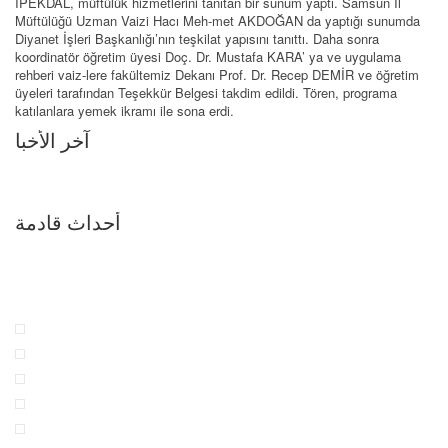
İPEKDAL, müftülük hizmetlerini tanıtan bir sunum yaptı. Samsun İl
Müftülüğü Uzman Vaizi Hacı Meh-met AKDOĞAN da yaptığı sunumda
Diyanet İşleri Başkanlığı’nın teşkilat yapısını tanıttı. Daha sonra
koordinatör öğretim üyesi Doç. Dr. Mustafa KARA’ ya ve uygulama
rehberi vaiz-lere fakültemiz Dekanı Prof. Dr. Recep DEMİR ve öğretim
üyeleri tarafından Teşekkür Belgesi takdim edildi. Tören, programa
katılanlara yemek ikramı ile sona erdi.
آخر الأخبا
أحداث قادمة