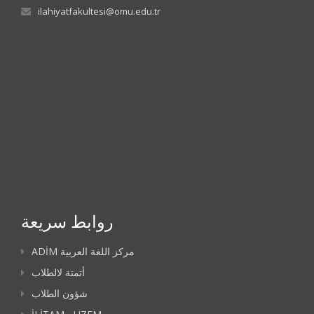
ilahiyatfakultesi@omu.edu.tr
روابط سريعة
ADİM مركز اللغة العربية
أتمتة لالطلاب
شؤون الطلاب